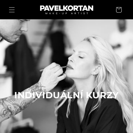
Přejít k
Košík
obsahu
INDIVIDUÁLNÍ KURZY