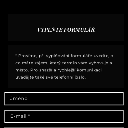
VYPLŇTE FORMULÁŘ
* Prosíme, při vyplňování formuláře uveďte, o
co máte zájem, který termín vám vyhovuje a
místo. Pro snazší a rychlejší komunikaci
uvádějte také své telefonní číslo.
K
Jméno
o
n
E-mail
*
t
a