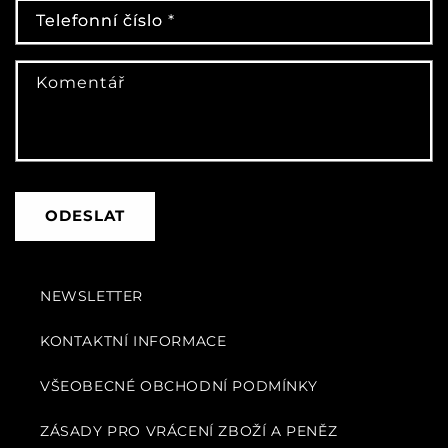
k
Telefonní číslo
Telefonní číslo
*
t
n
Komentář
í
f
o
r
m
ODESLAT
u
l
á
NEWSLETTER
ř
KONTAKTNÍ INFORMACE
VŠEOBECNÉ OBCHODNÍ PODMÍNKY
ZÁSADY PRO VRÁCENÍ ZBOŽÍ A PENĚZ